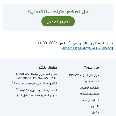
هل لديكم اقتراحات للتعديل؟
اقتراح تعديل
تم حتلنته للمرة الاخيرة في ־2 مارس 2025, 14:30
إضغطوا هنا لمراجعة تاريخ الصفحة.
من نحن؟
حقوق النشر
قُدِّم المضمون وفقا لـ -Creative
حول كل الحق - כל-זכות
Commons BY-NC-SA 2.5 IL.
اسئلة واجوبة
التصميم الأصلي: موشيه ليبرمان
إمكانية الوصول
التصميم الجديد: أوريت كاليڤ
سياسات الموقع
جميع الحقوق محفوظة لكل الحق
أعطونا آراءكم!
للتبرع
دخول