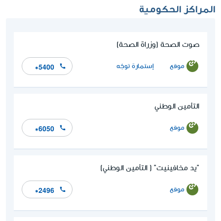
المراكز الحكومية
صوت الصحة (وزراة الصحة)
موقع
إستمارة توجّه
*5400
التأمين الوطني
موقع
*6050
"يد مخافينيت" ( التأمين الوطني)
موقع
*2496