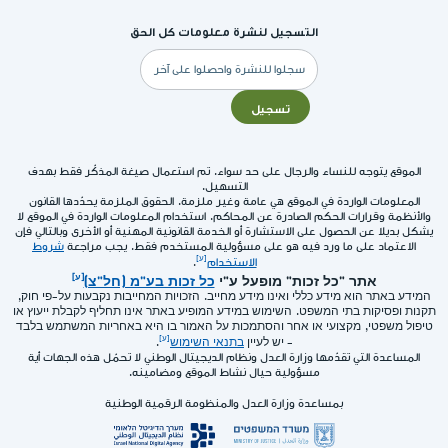
التسجيل لنشرة معلومات كل الحق
البريد
الإلكتروني
تسجيل
الموقع يتوجه للنساء والرجال على حد سواء. تم استعمال صيغة المذكّر فقط بهدف
التسهيل.
المعلومات الواردة في الموقع هي عامة وغير ملزمة. الحقوق الملزمة يحدّدها القانون
والأنظمة وقرارات الحكم الصادرة عن المحاكم. استخدام المعلومات الواردة في الموقع لا
يشكل بديلا عن الحصول على الاستشارة أو الخدمة القانونية المهنية أو الأخرى وبالتالي فإن
الاعتماد على ما ورد فيه هو على مسؤولية المستخدم فقط. يجب مراجعة
شروط
الاستخدام
.
אתר "כל זכות" מופעל ע"י
כל זכות בע"מ (חל"צ)
המידע באתר הוא מידע כללי ואינו מידע מחייב. הזכויות המחייבות נקבעות על-פי חוק,
תקנות ופסיקות בתי המשפט. השימוש במידע המופיע באתר אינו תחליף לקבלת ייעוץ או
טיפול משפטי, מקצועי או אחר והסתמכות על האמור בו היא באחריות המשתמש בלבד
- יש לעיין
בתנאי השימוש
.
المساعدة التي تقدّمها وزارة العدل ونظام الديجيتال الوطني لا تحمّل هذه الجهات أية
مسؤولية حيال نشاط الموقع ومضامينه.
بمساعدة وزارة العدل والمنظومة الرقمية الوطنية