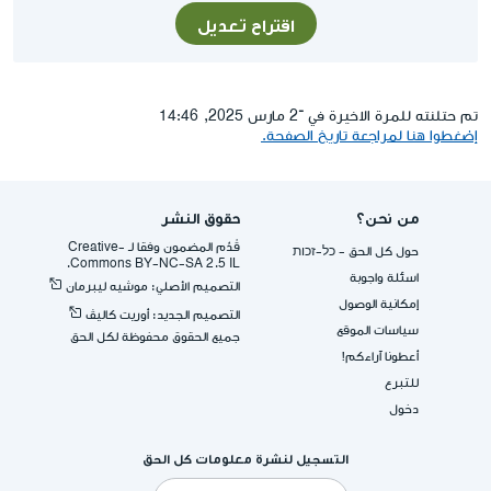
اقتراح تعديل
تم حتلنته للمرة الاخيرة في ־2 مارس 2025, 14:46
إضغطوا هنا لمراجعة تاريخ الصفحة.
من نحن؟
حقوق النشر
قُدِّم المضمون وفقا لـ -Creative
حول كل الحق - כל-זכות
Commons BY-NC-SA 2.5 IL.
اسئلة واجوبة
التصميم الأصلي: موشيه ليبرمان
إمكانية الوصول
التصميم الجديد: أوريت كاليڤ
سياسات الموقع
جميع الحقوق محفوظة لكل الحق
أعطونا آراءكم!
للتبرع
دخول
التسجيل لنشرة معلومات كل الحق
البريد