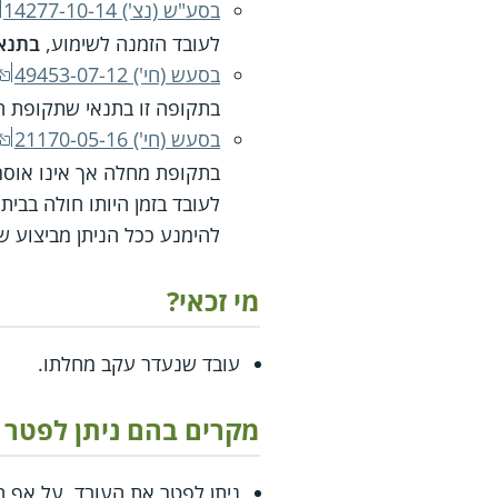
בסע"ש (נצ') 14277-10-14‏
לעובד הזמנה לשימוע,
בתנא
בסעש (חי') 49453-07-12‏‏
בתקופה זו בתנאי שתקופת ה
בסעש (חי') 21170-05-16‏
בתקופת מחלה אך אינו אוסר
לעובד בזמן היותו חולה בבית
להימנע ככל הניתן מביצוע 
מי זכאי?
עובד שנעדר עקב מחלתו.
מקרים בהם ניתן לפטר 
ניתן לפטר את העובד, על אף הי