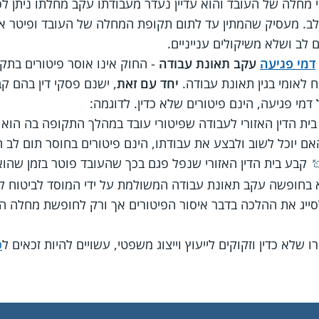
י מחלה של העובד והוא עדיין נעדר מעבודתו עקב מחלתו ניתן ל
ב. מעסיק שהמתין עד לתום תקופת המחלה של העובד ופיטר או
לב ושלא משיקולים ענייניים.
דמי פגיעה
עקב תאונת עבודה
- החוק אינו אוסר פיטורים בתק
 לאומי בגין תאונת עבודה.
יחד עם זאת
, ישנם פסקי דין בהם קב
דמי פגיעה, הינם פיטורים שלא כדין. לדוגמה:
ית הדין האזורי לעבודה שפיטורי עובד במהלך התקופה בה הוא
ם יוכל לשוב ולבצע את עבודתו, הינם פיטורים בחוסר תום לב ה
קבע בית הדין האזורי שנפל פגם בכך שהעובד פוטר בזמן שהוא 
בחופשה עקב תאונת עבודה המשולמת על ידי המוסד לביטוח לא
 לסייג את ההלכה בדבר איסור הפיטורים אך ורק לחופשת מחלה 
שלא כדין וזקוקים לייעוץ וייצוג משפטי, עשויים להיות זכאים ל
ס