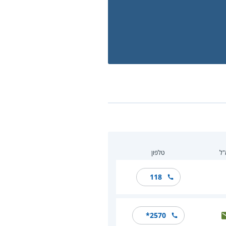
"ל
טלפון
118
*2570