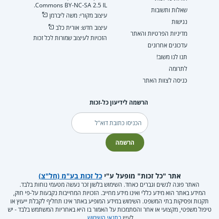
Commons BY-NC-SA 2.5 IL.
שאלות ותשובות
עיצוב מקורי: משה ליברמן
נגישות
עיצוב חדש: אורית כלב
מדיניות הפרטיות והאתר
הזכויות לעיצוב שמורות לכל זכות
עדכונים אחרונים
תנו לנו משוב!
לתרומה
כניסה לצוות האתר
הרשמה לידיעון כל-זכות
דוא"ל
הרשמה
אתר "כל זכות" מופעל ע"י
כל זכות בע"מ (חל"צ)
האתר פונה לנשים וגברים כאחד. השימוש בלשון זכר נעשה מטעמי נוחות בלבד.
המידע באתר הוא מידע כללי ואינו מידע מחייב. הזכויות המחייבות נקבעות על-פי חוק,
תקנות ופסיקות בתי המשפט. השימוש במידע המופיע באתר אינו תחליף לקבלת ייעוץ או
טיפול משפטי, מקצועי או אחר והסתמכות על האמור בו היא באחריות המשתמש בלבד - יש
לעיין
בתנאי השימוש
.