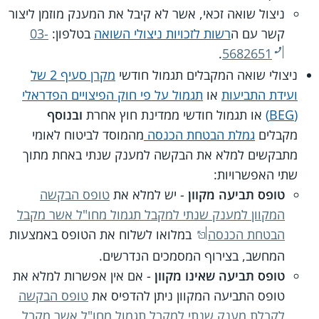
ניצול שואה זכאי, אשר לא קיבל את המענק מוזמן ליצור
קשר עם ה
רשות לזכויות ניצולי השואה
בטלפון:
03-
.
5682651
ניצולי שואה המקבלים תגמול חודשי
מקרן סעיף 2 של
ועידת התביעות
או
תגמול על פי חוק הפיצויים הפדראלי
(BEG)
או תגמול חודשי ממדינת חוץ אחרת
ובנוסף
מקבלים
גמלת הבטחת הכנסה
מהמוסד לביטוח לאומי
מתבקשים למלא את הבקשה למענק שנתי באחת מתוך
שתי האפשרויות:
טופס תביעה מקוון
- יש למלא את
טופס הבקשה
המקוון למענק שנתי למקבל תגמול מחו"ל אשר מקבל
הבטחת הכנסה
במלואו לשלוח את הטופס באמצעות
המחשב, בצירוף המסמכים הנדרשים.
טופס תביעה שאינו מקוון
- אם אין אפשרות למלא את
טופס התביעה המקוון ניתן להדפיס את
טופס הבקשה
לקבלת מענק שנתי למקבל תגמול מחו"ל אשר מקבל