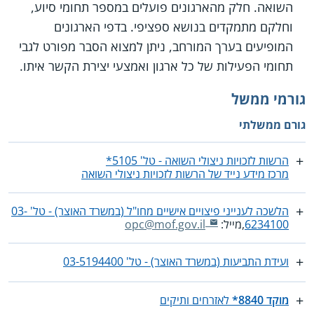
השואה. חלק מהארגונים פועלים במספר תחומי סיוע,
וחלקם מתמקדים בנושא ספציפי. בדפי הארגונים
המופיעים בערך המורחב, ניתן למצוא הסבר מפורט לגבי
תחומי הפעילות של כל ארגון ואמצעי יצירת הקשר איתו.
גורמי ממשל
גורם ממשלתי
הרשות לזכויות ניצולי השואה - טל' 5105*
מרכז מידע נייד של הרשות לזכויות ניצולי השואה
הלשכה לענייני פיצויים אישיים מחו"ל (במשרד האוצר) - טל' ‎03-
6234100
,מייל:
opc@mof.gov.il
ועידת התביעות (במשרד האוצר) - טל' ‎03-5194400
מוקד 8840*
לאזרחים ותיקים