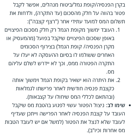
בקרן הפנסיה/קופת גמל/ביטוח מנהלים, אפשר לקבל
פטור בהווה על חלק מהסכום (עד התקרה), ולדחות את
תשלום המס למועד עתידי אחר ("רצף קצבה"):
העובד ימשוך מקופת הגמל רק חלק מסכום הפיצויים
באופן שסכום הפיצויים שיקבל בפועל (מהמעסיק או
מקרן הפנסיה/ קופת הגמל) בצירוף הסכומים
האחרים ששולמו לו בסיום ההעסקה לא יעלו על
התקרה הפטורה ממס, וכך לא יידרש לשלם עליהם
מס.
את היתרה הוא ישאיר בקופת הגמל וימשוך אותה
כקצבת פנסיה חודשית לאחר פרישתו לגמלאות
(ובהתאם לכללי המס שיחולו על קצבאות).
שימו לב
: ניצול הפטור עשוי לפגוע בהטבת מס שיקבל
העובד על קצבת הפנסיה לאחר הפרישה וייתכן שעדיף
לעובד שלא לנצל את הפטור (למשל אם יש לעובד הטבות
מס אחרות וכיו"ב).