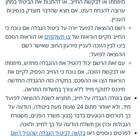
מיוזמתו או לבקשת החייב, או להתנות את הביטול במתן
ערובה להנחת דעתו, אם מצא שהדבר מוצדק בנסיבות
העניין.
רשם ההוצאה לפועל יורה על ביטול הגבלה אם נוכח כי
החייב מקיים הוראות של
צו תשלומים
או הוראות הסכם
בינו לבין הזוכה לעניין פירעון החוב שאישר רשם
ההוצאה לפועל;
עם זאת הרשם יכול להטיל את ההגבלה מחדש, מיוזמתו
או לבקשת הזוכה, אם נוכח כי החייב הפסיק לקיים את
הוראות הצו או ההסכם; במקרה כזה ההגבלה החדשה
תיכנס לתוקף מייד ללא צורך במשלוח התראה.
אם בוטלה הגבלה על חייב, תמציא לשכת ההוצאה לפועל
מיד, ולא יאוחר מתום 24 שעות מעת ביטולה, הודעה על
כך לגורמים הנוגעים בדבר (כגון: משרד הפנים, משטרת
הגבולות וכו') וכן תשלח הודעה על כך לחייב ולזוכה.
לפרטים נוספים ראו
בקשה לביטול הגבלה שהטיל רשם