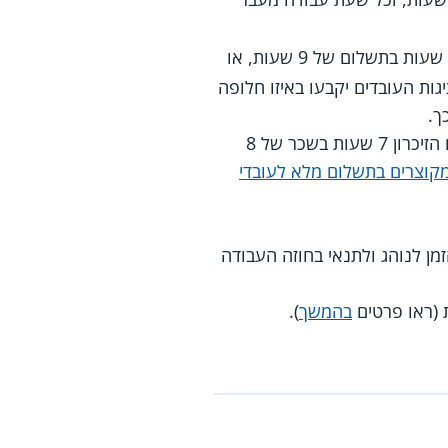
קובע כי במקומות שעובדים בהם 5 ימים בשבוע, יום עבודה בערב חג יהיה בן 8 שעות בתשלום של 9 שעות, או
רחבה משנת 2000 קובע, כי המעסיק ונציגות העובדים יקבעו באיזו חלופה
עובדים שהמעסיק שלהם חבר באיגוד הכל ארצי של מפעלי הניקיון בישראל זכאים לעבוד ביום הזיכרון 7 שעות בשכר של 8
מקוצרים בתשלום מלא לעובדי
כת במרוצת הזמן לנוהג ולתנאי בחוזה העבודה
 (ראו פרטים
בהמשך
).