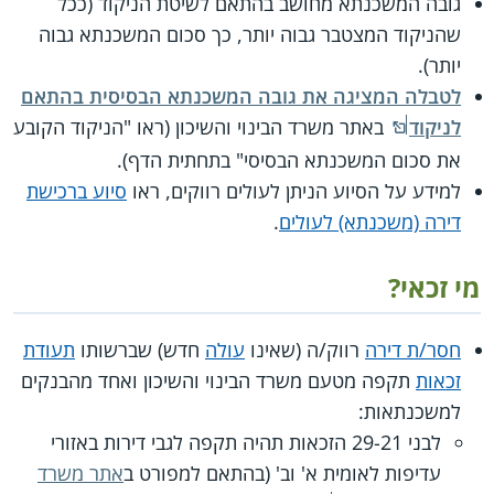
גובה המשכנתא מחושב בהתאם לשיטת הניקוד (ככל
שהניקוד המצטבר גבוה יותר, כך סכום המשכנתא גבוה
יותר).
לטבלה המציגה את גובה המשכנתא הבסיסית בהתאם
לניקוד
באתר משרד הבינוי והשיכון (ראו "הניקוד הקובע
את סכום המשכנתא הבסיסי" בתחתית הדף).
למידע על הסיוע הניתן לעולים רווקים, ראו
סיוע ברכישת
דירה (משכנתא) לעולים
.
מי זכאי?
חסר/ת דירה
רווק/ה (שאינו
עולה
חדש) שברשותו
תעודת
זכאות
תקפה מטעם משרד הבינוי והשיכון ואחד מהבנקים
למשכנתאות:
לבני 29-21 הזכאות תהיה תקפה לגבי דירות באזורי
עדיפות לאומית א' וב' (בהתאם למפורט ב
אתר משרד