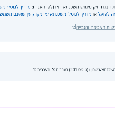
 נגדו תיק מימוש משכנתא ראו (לפי העניין):
מדריך לנוטלי מש
ה לפועל
או
מדריך לנוטלי משכנתא על מקרקעין שאינם משמשים
שות האכיפה והגבייה
תא/משכון) (טופס 201) ב
עברית
וב
ערבית