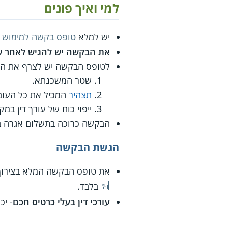
למי ואיך פונים
יש למלא
טופס בקשה למימוש (מש
את הבקשה יש להגיש לאחר שחלפו 30 יום מהיום שבו אמור היה להי
לטופס הבקשה יש לצרף את המ
שטר המשכנתא.
תצהיר
המכיל את כל העובד
ייפוי כוח של עורך דין במק
הבקשה כרוכה בתשלום אגרה בסך 1% מגובה החוב המעודכן או מינימום של 102 ₪ (נכון 
הגשת הבקשה
את טופס הבקשה המלא בצירוף
בלבד.
עורכי דין בעלי כרטיס חכם
- יכ