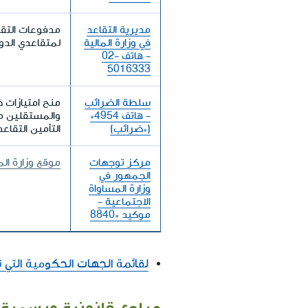
مديرية التقاعد
مدفوعات التقاع
في وزارة المالية
لمتقاعدي الدو
- هاتف ‎02-
5016333
سلطة الضرائب
منح امتيازات 
- هاتف 4954*
والمستقلين مقا
(*ضرائب)
التأمين التقاع
مركز توجهات
موقع وزارة الم
الجمهور في
وزارة المساواة
الاجتماعية -
موكيد *8840
لقائمة الجهات الحكومية التي
مراجع قانونية ورسمية