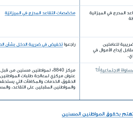
د المدرج في الميزانية
مخصّصات التقاعد المدرَج في الميزانيّة
لة
ضريبية للعاملين
راجعوا
تخفيض في ضريبة الدخل بشأن الدفع
بل إيداع الأموال في
دي.
ساواة الاجتماعية
مركز
*8840
لمواطنين مسنين من قبل وزا
عنوان مركزي لمعالجة طلبات المواطنين
الحقوق، الخدمات والمكافآت التي يستحق
والمواطنين المقبلين على التقاعد، والم
 تهتم بحقوق المواطنين المسنين