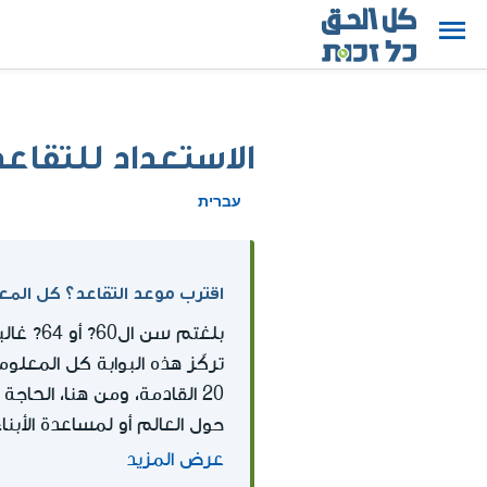
الاستعداد للتقاعد
עברית
اقترب موعد التقاعد؟ كل الم
بلغتم سن ال60? أو 64? غالبيتكم ما زلتم تعملون ولكن موعد التقاعد قد اقترب ومعه العديد من الأسئلة حول المال.
تركّز هذه البوابة كل المعلو
20 القادمة، ومن هنا، الحاج
حول العالم أو لمساعدة الأبنا
عرض المزيد