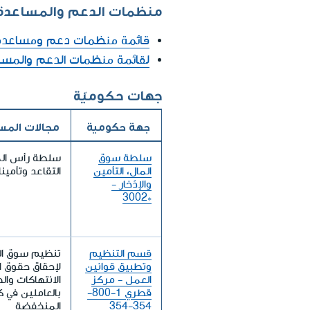
منظمات الدعم والمساعدة
قائمة منظمات دعم ومساعدة 
لقائمة منظمات الدعم والمس
جهات حكوميّة
جهة حكومية
مجالات المس
سلطة سوق
سلطة رأس الم
المال، التأمين
التقاعد وتأمين
والإدّخار -
*3002
قسم التنظيم
تنظيم سوق الع
وتطبيق قوانين
لإحقاق حقوق 
العمل - مركز
الانتهاكات والح
قطري 1-800-
بالعاملين في كل
354-354
المنخفضة