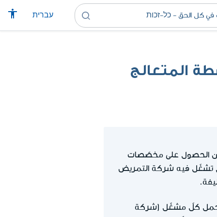
עברית
طة المتعالج
ين الحصول على مخصّصات
ذي تشغّل فيه شركة التمريض
يفة.
تحمل كلّ مشغّل (شركة