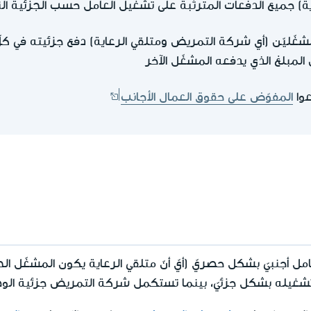
ة) جميع الدفعات المترتّبة على تشغيل العامل حسب الجزئية الن
شغّليّن (أي شركة التمريض ومتلقي الرعاية) دفع جزئيته في كل
لمبلغ الذي يدفعه المشغّل الآخر
عوا
المفوّض على حقوق العمال الأجانب
ل أجنبيّ بشكل حصريّ (أيّ أنّ متلقي الرعاية يكون المشغّل ال
و تشغيله بشكل جزئيّ، بينما تستكمل شركة التمريض جزئية الو