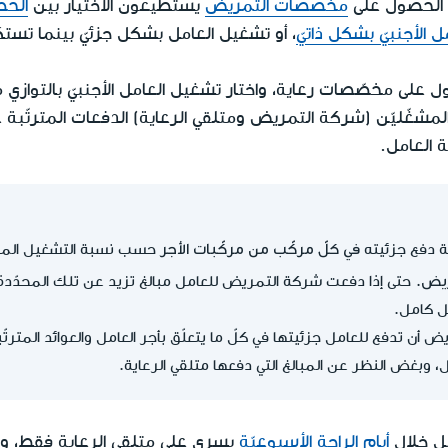
ن الحصول على
مخصصات التمريض
يستطيعون الاختيار بين
الحص
الأجنبيّ بشكل ذاتيّ
، أو تشغيل العامل بشكل جزئيّ بينما تس
صول على مخصّصات رعاية، واختار تشغيل العامل الأجنبيّ بالتوا
لمشغّليّن (شركة التمريض ومتلقي الرعاية) الدفعات المترتّبة ع
 العامل.
في كلّ مركّب من مركّبات الأجر
ة دفع جزئيته
حسب نسبة التشغيل المن
ريض.
حتى إذا دفعت شركة التمريض للعامل مبالغ تزيد عن تلك المحدّدة 
ل كامل.
 أن تدفع للعامل جزئيتها في كلّ ما يتعلّق بأجر العامل والعوائد المتر
، وبغض النظر عن المبالغ التي دفعها متلقي الرعاية.
مل خلال
أيام الراحة الأسبوعيّة
يسري على متلقي الرعاية فقط، 