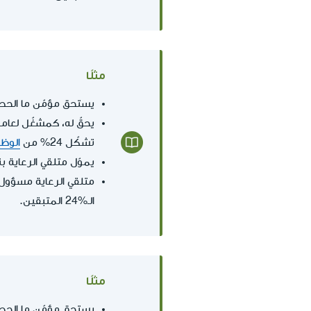
مثلًا
يستحق مؤمّن ما ال
تشكّل 24% من
الوظي
يموّل متلقي الرعاية بنفسه ب
الـ%24 المتبقين.
مثلًا
يستحق مؤمّن ما ال