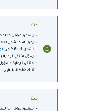
مثلًا
يستحق مؤمّن ما ال
تشكّل 52.4% من
الو
يموّل متلقي الرعاية بنفسه ب
الـ 52.4% المتبقين.
مثلًا
يستحق مؤمّن ما ال