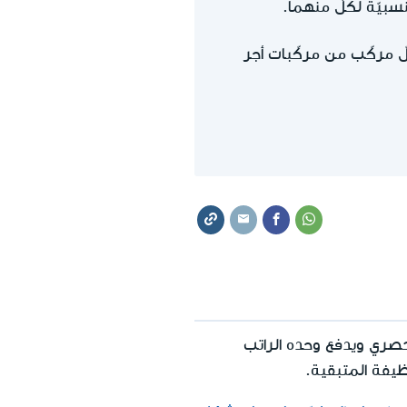
سبيّة لكلّ منهما.
ّ مركّب من مركّبات أجر
حصري ويدفع وحده الراتب
ظيفة المتبقية.