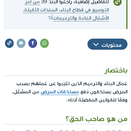
لتفاصيل إضافية، راجعوا البند 39
من أمر
التوسيع في قطاع البناء، المعدات الثقيلة،
الأشغال العامة والترميمات
محتويات
باختصار
عمال البناء والترميم الذين تغيّبوا عن عملهم بسبب
المرض يستحقون دفع
مستحقات المرض
من المشغّل،
وفقًا للقوانين المفصلة أدناه.
من هو صاحب الحق؟