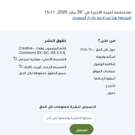
تم حتلنته للمرة الاخيرة في ־28 يناير 2026, 15:11
إضغطوا هنا لمراجعة تاريخ الصفحة.
من نحن؟
حقوق النشر
قُدِّم المضمون وفقا لـ -Creative
حول كل الحق - כל-זכות
Commons BY-NC-SA 2.5 IL.
اسئلة واجوبة
التصميم الأصلي: موشيه ليبرمان
إمكانية الوصول
التصميم الجديد: أوريت كاليڤ
سياسات الموقع
جميع الحقوق محفوظة لكل الحق
أعطونا آراءكم!
للتبرع
دخول
التسجيل لنشرة معلومات كل الحق
البريد
الإلكتروني
تسجيل