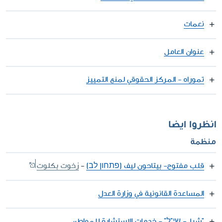
نعمات
عنوان العامل
تموراه - المركز الحقوقي لمنع التمييز
انظروا ايضا
منظمة
قلب مفتوح- بيتاحون ليف (פתחון לב)
-
زخوت بكلوت
المساعدة القانونية في وزارة العدل
"شيل- שי"ל" - خدمات الاستشارة للمواطن