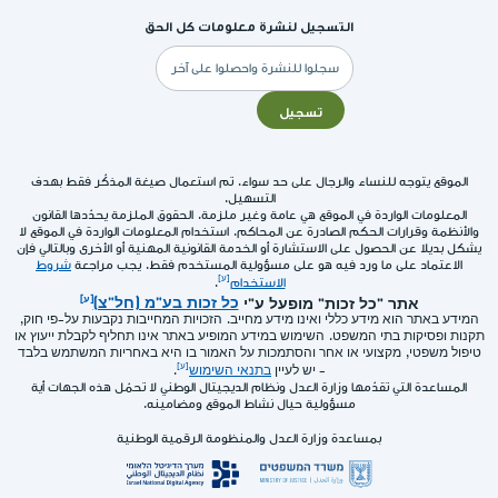
التسجيل لنشرة معلومات كل الحق
البريد
الإلكتروني
تسجيل
الموقع يتوجه للنساء والرجال على حد سواء. تم استعمال صيغة المذكّر فقط بهدف
التسهيل.
المعلومات الواردة في الموقع هي عامة وغير ملزمة. الحقوق الملزمة يحدّدها القانون
والأنظمة وقرارات الحكم الصادرة عن المحاكم. استخدام المعلومات الواردة في الموقع لا
يشكل بديلا عن الحصول على الاستشارة أو الخدمة القانونية المهنية أو الأخرى وبالتالي فإن
الاعتماد على ما ورد فيه هو على مسؤولية المستخدم فقط. يجب مراجعة
شروط
الاستخدام
.
אתר "כל זכות" מופעל ע"י
כל זכות בע"מ (חל"צ)
המידע באתר הוא מידע כללי ואינו מידע מחייב. הזכויות המחייבות נקבעות על-פי חוק,
תקנות ופסיקות בתי המשפט. השימוש במידע המופיע באתר אינו תחליף לקבלת ייעוץ או
טיפול משפטי, מקצועי או אחר והסתמכות על האמור בו היא באחריות המשתמש בלבד
- יש לעיין
בתנאי השימוש
.
المساعدة التي تقدّمها وزارة العدل ونظام الديجيتال الوطني لا تحمّل هذه الجهات أية
مسؤولية حيال نشاط الموقع ومضامينه.
بمساعدة وزارة العدل والمنظومة الرقمية الوطنية