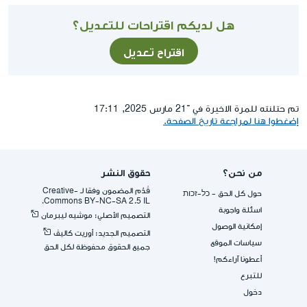
هل لديكم اقتراحات للتعديل؟
اقتراح تعديل
تم حتلنته للمرة الاخيرة في ־21 مارس 2025, 17:11
إضغطوا هنا لمراجعة تاريخ الصفحة.
من نحن؟
حقوق النشر
قُدِّم المضمون وفقا لـ -Creative
حول كل الحق - כל-זכות
Commons BY-NC-SA 2.5 IL.
اسئلة واجوبة
التصميم الأصلي: موشيه ليبرمان
إمكانية الوصول
التصميم الجديد: أوريت كاليڤ
سياسات الموقع
جميع الحقوق محفوظة لكل الحق
أعطونا آراءكم!
للتبرع
دخول