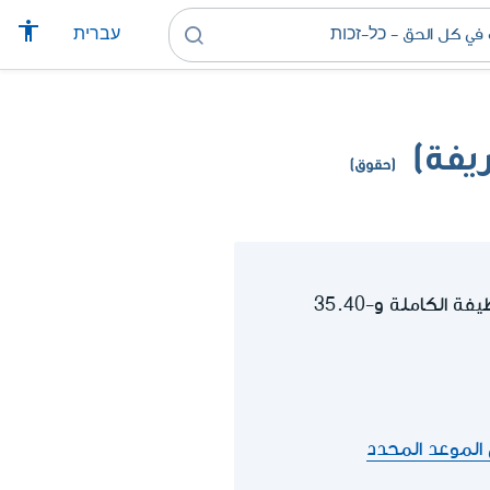
עברית
يفة)
(حقوق)
ابتداء من 01.04.2026 يبلغ الحد الأدنى من الأجور 6٬443.85 شيكل جديد للشهر للوظيفة الكاملة و-35.40
 الموعد المحدد