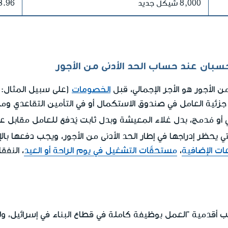
8,000 شيكل جديد
43.96 شيكل 
حسبان عند حساب الحد الأدنى من الأجور
قبل
الخصومات
ن الأجور هو الأجر الإجمالي،
(على سبيل المثال: 
زئية العامل في صندوق الاستكمال أو في التأمين التقاعدي وما 
 أو مُدمج، بدل غلاء المعيشة وبدل ثابت يُدفع للعامل مقابل ع
ي يحظر إدراجها في إطار الحد الأدنى من الأجور، ويجب دفعها بالإض
ات الإضافية
،
مستحقّات التشغيل في يوم الراحة أو العيد
، النفق
، و
سب أقدمية "العمل بوظيفة كاملة في قطاع البناء في إسرائيل