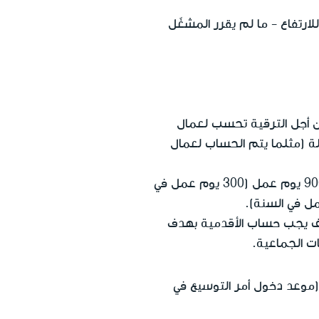
ارتفاع - ما لم يقرر المشغّل
لوائية أن أقدمية 3 سنوات من أجل الترقية تحسب لعمال
لة (مثلما يتم الحساب لعمال
أي أن ترقية درجة عمال البناء الذين يعملون 6 أيام في الأسبوع تتم اذا كان تم التبليغ عن 900 يوم عمل (300 يوم عمل في
يف يجب حساب الأقدمية بهدف
ت الجماعية.
ة السنوات الـثلاث تبدأ مع بداية عمله في قطاع البناء، ولكن ليس قبل تاريخ 11.08.2010 (موعد دخول أمر التوسيع في