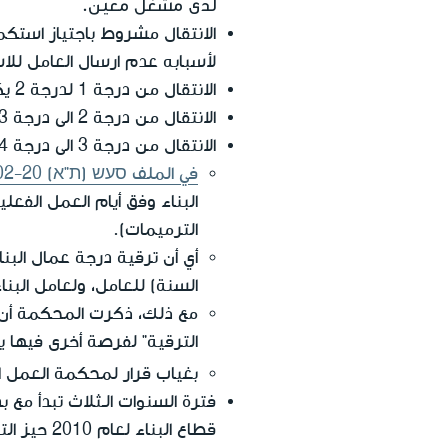
لدى مشغّل معين.
الانتقال مشروط باجتياز استكما
لأسبابه عدم ارسال العامل لل
الانتقال من درجة 1 لدرجة 2 يكون بمرور 3 سنوات.
الانتقال من درجة 2 الى درجة 3 يكون بعد 4 سنوات عمل في درجة 2
الانتقال من درجة 3 الى درجة 4 يكون بعد سنوات عمل في درجة 3.
في الملف סעש (ת"א) 794-02-20
البناء وفق أيام العمل الفع
الترميمات).
السنة) للعامل، ولعامل البناء الذي يعمل 5 أيام في الأسبوع عن 783 ي
مع ذلك، ذكرت المحكمة أن 
الترقية" لفرصة أخرى فيها 
بغياب قرار لمحكمة العمل 
قطاع البناء لعام 2010 حيز التنفيذ).