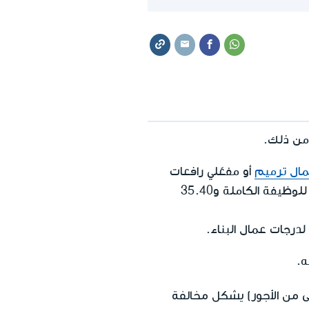
 من ذلك.
ال ترميم
أو مفعّلي رافعات
بُرجية مماثل لأجر الحد الدنى لعموم العاملين في السوق ويبلغ 6٬443.85 شيكل جديد للشهر للوظيفة الكاملة و35.40
ه.
دنى من الأجور) يشكل مخالفة