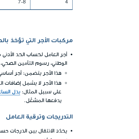
7-8
4
مركبات الأجر التي تؤخذ بال
أجر العامل لحساب الحد الأدنى م
الوطني، رسوم التأمين الصحي، ج
يتضمن
هذا الأجر
: أجر أساسي
لا يشمل
هذا الأجر
إضافات الت
على سبيل المثال:
بدل الساع
يدفعها المشغّل.
التدريجات وترقية العامل
يحدّد الانتقال بين الدرجات ح