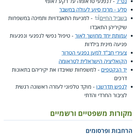
נט"ל
- לנפגעי טראומה על רקע לאומי
סלע - מרכז סיוע לעולה במשבר
בשביל החיים
- למניעת התאבדויות ותמיכה במשפחות
שיקיריהן התאבדו
עמותת יחד מחושך לאור
- טיפול נפשי לנפגעי ונפגעות
פגיעה מינית בילדות
צעירי חב"ד למען נפגעי הטרור
הקואליציה הישראלית לטראומה
יד הנקטפים
- למשפחות שאיבדו את יקיריהם בתאונות
דרכים
לנפש תדרשנו
- מוקד טלפוני לעזרה ראשונה רגשית
לציבור החרדי והדתי
מקורות משפטיים ורשמיים
הרחבות ופרסומים