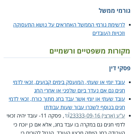
גורמי ממשל
לרשימת גורמי הממשל האחראים על נושא התעסוקה
וזכויות העובדים
מקורות משפטיים ורשמיים
פסקי דין
עובד יומי או שעתי, המועסק בימים קבועים, זכאי לדמי
חגים גם אם נעדר ביום שלפני או אחרי החג
עובד שעתי או יומי אשר עבד בחג מתוך כורח, זכאי לדמי
חגים בנוסף לשכרו עבור שעות עבודתו
ע"ע (ארצי) 23333-09-16
, פסקה 11- עובד יהיה זכאי
לדמי חגים גם במקרה בו עבד בחג, אלא אם כן יוכח כי
העבודה בחג הייתה מרצון העובד. הנטל להוכיח כי