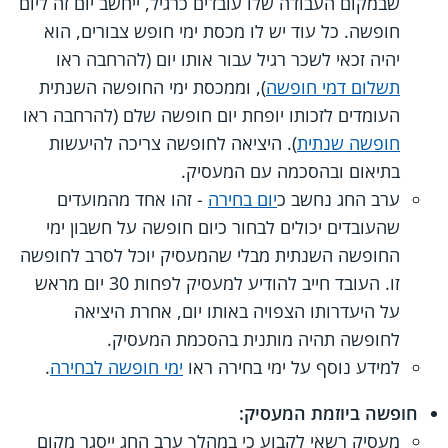
שבמקום העבודה שלו עובדים כרגיל, ייחשב יום זה ליום
חופשה. כל עוד יש לו מכסת ימי חופש צבורים, הוא
יהיה זכאי לשכר רגיל עבור אותו יום (להרחבה ראו
תשלום דמי חופשה
), וממכסת ימי החופשה השנתית
העומדים לזכותו יופחת יום חופשה שלם (להרחבה ראו
חופשה שנתית
). היציאה לחופשה צריכה להיעשות
בתיאום ובהסכמה עם המעסיק.
ערב החג נחשב כ
יום בחירה
- זהו אחד מהמועדים
שהעובדים יכולים לבחור כיום חופשה על חשבון ימי
החופשה השנתית מבלי שהמעסיק יוכל לסרב לחופשה
זו. העובד חייב להודיע למעסיק לפחות 30 יום מראש
על היעדרותו הצפויה באותו יום, אחרת היציאה
לחופשה תהיה מותנית בהסכמת המעסיק.
למידע נוסף על ימי בחירה ראו
ימי חופשה לבחירה
.
חופשה ביוזמת המעסיק:
מעסיק רשאי לקבוע כי במהלך ערב החג ייסגר מקום