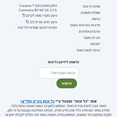
התוכן מוגש בכפוף ל-Creative
אודות כל-זכות
Commons BY-NC-SA 2.5 IL.
שאלות ותשובות
עיצוב מקורי: משה ליברמן
נגישות
עיצוב חדש: אורית כלב
מדיניות הפרטיות והאתר
הזכויות לעיצוב שמורות לכל זכות
עדכונים אחרונים
תנו לנו משוב!
לתרומה
כניסה לצוות האתר
הרשמה לידיעון כל-זכות
דוא"ל
הרשמה
אתר "כל זכות" מופעל ע"י
כל זכות בע"מ (חל"צ)
האתר פונה לנשים וגברים כאחד. השימוש בלשון זכר נעשה מטעמי נוחות בלבד.
המידע באתר הוא מידע כללי ואינו מידע מחייב. הזכויות המחייבות נקבעות על-פי חוק,
תקנות ופסיקות בתי המשפט. השימוש במידע המופיע באתר אינו תחליף לקבלת ייעוץ או