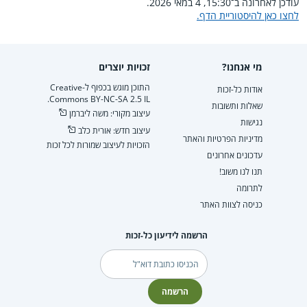
עודכן לאחרונה ב־15:30, 4 במאי 2026.
לחצו כאן להיסטוריית הדף.
מי אנחנו?
זכויות יוצרים
התוכן מוגש בכפוף ל-Creative
אודות כל-זכות
Commons BY-NC-SA 2.5 IL.
שאלות ותשובות
עיצוב מקורי: משה ליברמן
נגישות
עיצוב חדש: אורית כלב
מדיניות הפרטיות והאתר
הזכויות לעיצוב שמורות לכל זכות
עדכונים אחרונים
תנו לנו משוב!
לתרומה
כניסה לצוות האתר
הרשמה לידיעון כל-זכות
דוא"ל
הרשמה