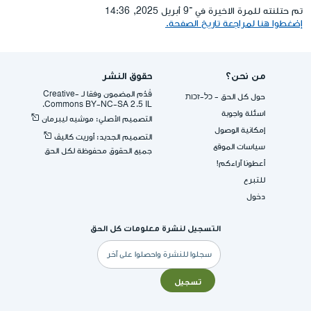
تم حتلنته للمرة الاخيرة في ־9 أبريل 2025, 14:36
إضغطوا هنا لمراجعة تاريخ الصفحة.
من نحن؟
حقوق النشر
قُدِّم المضمون وفقا لـ -Creative
حول كل الحق - כל-זכות
Commons BY-NC-SA 2.5 IL.
اسئلة واجوبة
التصميم الأصلي: موشيه ليبرمان
إمكانية الوصول
التصميم الجديد: أوريت كاليڤ
سياسات الموقع
جميع الحقوق محفوظة لكل الحق
أعطونا آراءكم!
للتبرع
دخول
التسجيل لنشرة معلومات كل الحق
البريد
الإلكتروني
تسجيل