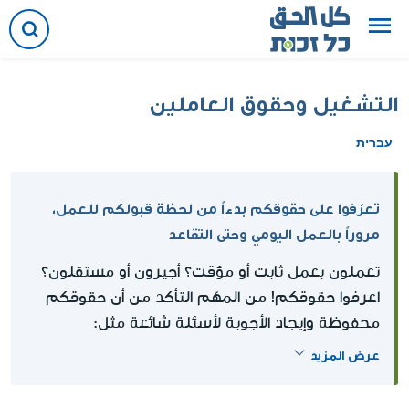
التشغيل وحقوق العاملين
עברית
تعرّفوا على حقوقكم بدءاً من لحظة قبولكم للعمل،
مروراً بالعمل اليومي وحتى التقاعد
تعملون بعمل ثابت أو مؤقت؟ أجيرون أو مستقلون؟
اعرفوا حقوقكم! من المهّم التأكد من أن حقوقكم
محفوظة وإيجاد الأجوبة لأسئلة شائعة مثل:
مستحقات النقاهة والمرض والتقاعد. ما هي الحقوق
عرض المزيد
التي تؤثر على تشغيلكم. أيضاً، يمكنكم معرفة
حقوقكم في مواضيع عينية: حقوق النساء في العمل،