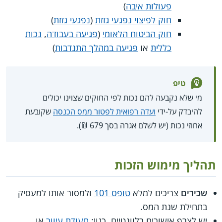
פעולות איבה
)
חוק לפיצוי נפגעי גזזת
(
נפגעי גזזת
)
חוק הביטוח הלאומי
(
פגיעה בעבודה
,
נכות
כללית
או
פגיעה במהלך התנדבות
)
טיפ
מי שלא נקבעה להם נכות לפי החוקים שצוינו יכולים
להיבדק על-ידי
ועדה רפואית לפטור ממס הכנסה
שקובעת
אחוזי נכות (יש לשלם אגרה בסך 679 ₪).
תהליך מימוש הזכות
שכירים
צריכים למלא
טופס 101
ולמסור אותו למעסיק
בתחילת שנת המס.
יש לצרף אישורים רלוונטיים, כגון:
תעודת עיוור
או