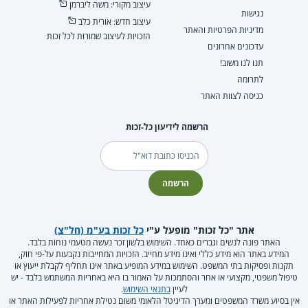
עיצוב מקורי: משה ליברמן
נגישות
עיצוב חדש: אורית כלב
מדיניות הפרטיות והאתר
הזכויות לעיצוב שמורות לכל זכות
עדכונים אחרונים
תנו לנו משוב!
לתרומה
כניסה לצוות האתר
הרשמה לידיעון כל-זכות
דוא"ל
הרשמה
אתר "כל זכות" מופעל ע"י
כל זכות בע"מ (חל"צ)
האתר פונה לנשים וגברים כאחד. השימוש בלשון זכר נעשה מטעמי נוחות בלבד.
המידע באתר הוא מידע כללי ואינו מידע מחייב. הזכויות המחייבות נקבעות על-פי חוק,
תקנות ופסיקות בתי המשפט. השימוש במידע המופיע באתר אינו תחליף לקבלת ייעוץ או
טיפול משפטי, מקצועי או אחר והסתמכות על האמור בו היא באחריות המשתמש בלבד - יש
לעיין
בתנאי השימוש
.
אין בסיוע משרד המשפטים ומערך הדיגיטל הלאומי משום נטילת אחריות לפעילות האתר או