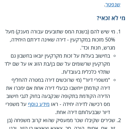
שנפטר
.
מי לא זכאי?
מי שיש להם (בשנת המס שתובעים עבורה מענק) מעל
50% מזכות במקרקעין - דירה שאינה דירתם היחידה,
מגרש, חנות וכד'.
בחישוב בעלות על זכות מקרקעין יובאו בחשבון גם
מקרקעין שרשומים על שם בן/בת הזוג או על שם ילד
שתלוי כלכלית בעובד/ת.
"משפרי דיור" (מי שרוכשים דירה במטרה להחליף
דירה קודמת) ייחשבו כבעלי דירה אחת אם ימכרו את
הדירה הקודמת בתקופה שנקבעה בחוק לגבי חישוב
מס רכישה לדירה יחידה - ראו
מידע נוסף
על משפרי
דיור שבבעלותם דירה אחת.
שכירים שקיבלו שכר ממעסיק שהוא קרוב משפחה (בן
זוג, אח, אחות, הורה, סב, צאצא וצאצאי בן הזוג, ובני