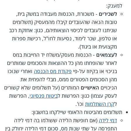
למענק:
לשכירים
- משכורת, הכנסות מעבודה במשק בית,
טובות הנאה שהעובדים קיבלו מהמעסיק (תשלומים
שניתנו לעובדים לכיסוי הוצאותיהם, כגון: אחזקת רכב
או טלפון, שכר לימוד, נסיעות לחו"ל, רכישת ספרות
מקצועית או ביגוד).
לעצמאים
- הכנסות מעסק/משלח יד החייבות במס
לאחר שהופחתו מהן כל ההוצאות והסכומים שמותרים
בניכוי או בקיזוז על-פי
פקודת מס הכנסה
ואחרי שנוכו
מהן הסכומים הפטורים ממס, מבלי להפחית את
הניכויים
האישיים
המותרים (על תשלומים שלא קשורים
לעסק עצמו) כגון: הפרשות ל
ביטוח פנסיוני
, הפרשות
ל
קרן השתלמות
וכו'.
תשלומים מהביטוח הלאומי שיילקחו בחשבון:
דמי לידה
(אם חופשת הלידה ששולמו בה דמי לידה
התפרסה על שתי שנות מס, סכום דמי הלידה יחולק בין