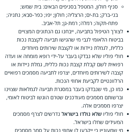
סניף חולון, המטפל בסניפים הבאים: בית שמש;
בני-ברק; בת-ים; הרצליה; חולון; יפו; כפר-סבא; נתניה;
פתח-תקוה; רמלה; רמת-גן; תל-אביב.
לצורך הטיפול בתביעה, ייבחנו גם הנתונים המצויים
בביטוח הלאומי לגבי מי שהגישו תביעה לקצבת נכות
כללית, לגמלת ניידות או לקצבת שירותים מיוחדים.
חולי פוליו שלא נבדקו בעבר על-ידי רופא מומחה או ועדה
רפואית לשם קבלת קצבת נכות כללית, גמלת ניידות או
קצבה לשירותים מיוחדים, יצרפו לתביעה מסמכים רפואיים
הרלוונטיים לקביעת אחוזי הנכות.
כמו כן, מי שנבדקו בעבר במסגרת תביעה לגמלאות שצוינו
וברשותם מסמכים מעודכנים שטרם הוגשו לביטוח לאומי,
יצרפו מסמכים אלה.
חולי פוליו
שלא נולדו בישראל
נדרשים לצרף מסמכים
המעידים שחלו בישראל.
מי שמעוניין כי ייקבעו לו אחוזי נכות על סמך מסמכים