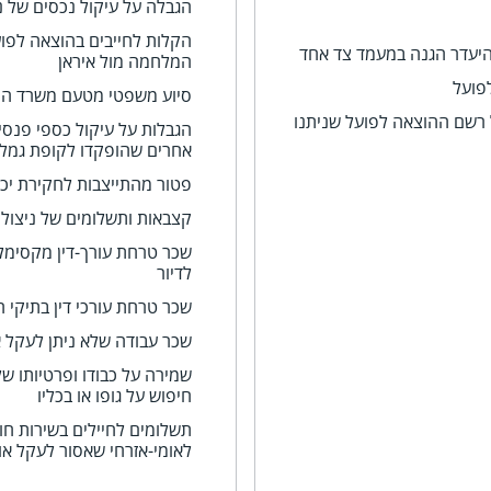
הגבלה על עיקול נכסים של נ
הקלות לחייבים בהוצאה לפוע
היעדר הגנה במעמד צד אחד
המלחמה מול איראן
פועל
סיוע משפטי מטעם משרד ה
 רשם ההוצאה לפועל שניתנו
הגבלות על עיקול כספי פנסיה
אחרים שהופקדו לקופת גמל
פטור מהתייצבות לחקירת יכ
קצבאות ותשלומים של ניצול
שכר טרחת עורך-דין מקסימלי
לדיור
שכר טרחת עורכי דין בתיקי 
שכר עבודה שלא ניתן לעקל 
שמירה על כבודו ופרטיותו ש
חיפוש על גופו או בכליו
תשלומים לחיילים בשירות חו
לאומי-אזרחי שאסור לעקל או