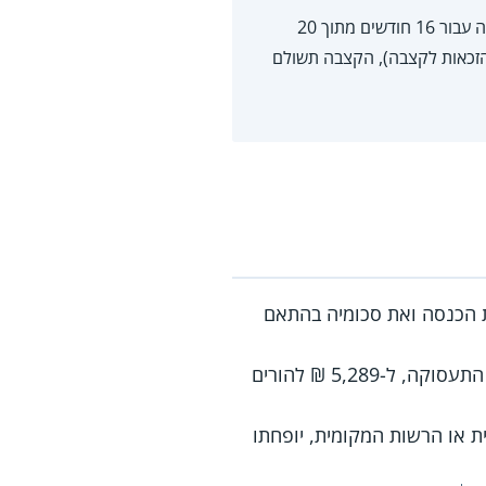
הורה יחיד/ה הלומד/ת לימודים על תיכוניים (לא כולל תואר שני או שלישי), בתנאי ששולמה קצבה עבור 16 חודשים מתוך 20
הזכאות לקצבה), הקצבה תשולם
ת הכנסה ואת סכומיה בהתאם
נכון לשנת 2026, סכומי הגמלה נעים בין 1,661 ₪ ליחידים עד גיל 25 החייבים להתייצב בשירות התעסוקה, ל-5,289 ₪ להורים
ית או הרשות המקומית, יופחתו