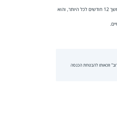
שירות התעסוקה הפנה אותו להשתלמות או להסבה מקצועית הניתנות בשעות היום ובמשך 12 חודשים לכל היותר, והוא
ים.
ב" וזכאותו להבטחת הכנסה