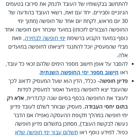
להתחשב בבקשותיו של העובד ולנמק את סירובו בטעמים
הגיוניים וסבירים. יחד עם זאת, רשאי העובד בהודעה של
30 יום מראש, לקחת יום אחד של חופשה (מתוך ימי
החופשה הצבורים לזכותו) במועד שיבחר ויום חופשה אחד
נוסף במועד הקבוע ברשימת
ימי חופשה לבחירה
, וזאת
מבלי שהמעסיק יוכל להתנגד ליציאתו לחופשה במועדים
אלה.
להסבר על אופן חישוב מספר הימים שלהם זכאי כל עובד,
ראו
חישוב מספר ימי החופשה השנתית
.
פדיון חופשה
- ככלל, הדין הוא שעל המעסיק לדאוג לכך
שהעובד יצא לחופשה בפועל ואסור למעסיק לפדות
לעובד את החופשה בכסף בסיום שנה קלנדרית,
אלא רק
בתום יחסי העבודה
. מעסיק שבוחר לשלם לעובד פדיון
ימי חופשה במהלך תקופת ההעסקה (אפילו אם הדבר
נעשה לבקשת העובד), מסתכן בתשלום פדיון חופשה
כפול. למידע נוסף ראו
תשלום עבור ימי חופשה שלא