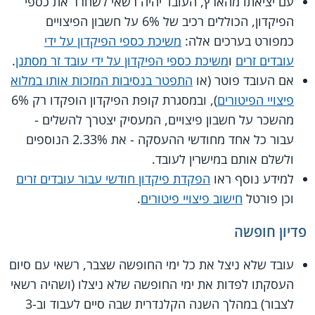
עם יציאתו מהארץ, העובד יהיה רשאי לשחרר את כספי
הפיקדון, הכוללים רכיב של 6% על חשבון הפיצויים
כמפורט בערכים אלה:
משיכת כספי הפיקדון על ידי
עובדים זרים
ו
משיכת כספי הפיקדון על ידי עובד זר מסתנן
.
אם העובד פוטר (או
התפטר בנסיבות המזכות אותו במלוא
פיצויי הפיטורים
), ובמסגרת קופת הפיקדון הופקדו רק 6%
מהשכר על חשבון פיצויים, המעסיק יצטרך להשלים -
עבור כל אחד מחודשי ההעסקה - את 2.33% הנוספים
ולשלם אותם במישרין לעובד.
למידע נוסף ראו
הפקדת פיקדון חודשי עבור עובדים זרים
וכן פורטל
חישוב פיצויי פיטורים
.
פדיון חופשה
עובד שלא ניצל את כל ימי החופשה שצבר, רשאי עם סיום
העסקתו לפדות את ימי החופשה שלא ניצלו (ושהיה רשאי
לצבור) במהלך השנה הקלנדרית שבה סיים לעבוד וב-3