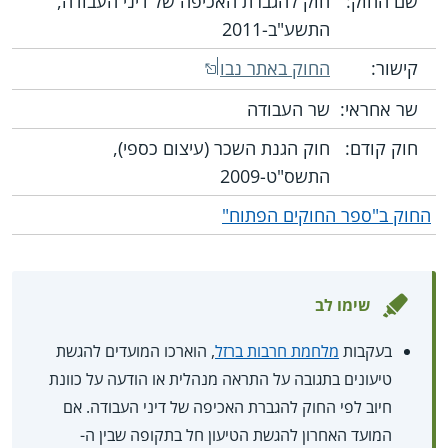
שם החוק:
חוק להגברת האכיפה של דיני העבודה,
התשע"ב-2011
קישור:
החוק באתר נבו
שר אחראי:
שר העבודה
חוק קודם:
חוק הגנת השכר (עיצום כספי),
התשס"ט-2009
החוק ב"ספר החוקים הפתוח"
שימו לב
בעקבות
מלחמת חרבות ברזל
, הוארכו המועדים להגשת
טיעונים בתגובה על התראה מנהלית או הודעה על כוונת
חיוב לפי החוק להגברת האכיפה של דיני העבודה. אם
המועד האחרון להגשת הטיעון חל בתקופה שבין ה-