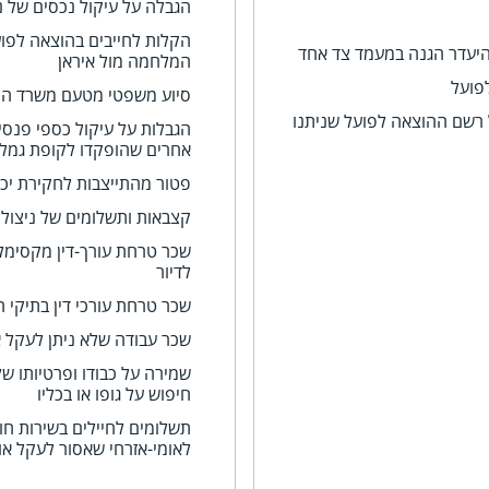
הגבלה על עיקול נכסים של נ
הקלות לחייבים בהוצאה לפוע
היעדר הגנה במעמד צד אחד
המלחמה מול איראן
פועל
סיוע משפטי מטעם משרד ה
 רשם ההוצאה לפועל שניתנו
הגבלות על עיקול כספי פנסיה
אחרים שהופקדו לקופת גמל
פטור מהתייצבות לחקירת יכ
קצבאות ותשלומים של ניצול
שכר טרחת עורך-דין מקסימלי
לדיור
שכר טרחת עורכי דין בתיקי 
שכר עבודה שלא ניתן לעקל 
שמירה על כבודו ופרטיותו ש
חיפוש על גופו או בכליו
תשלומים לחיילים בשירות חו
לאומי-אזרחי שאסור לעקל או